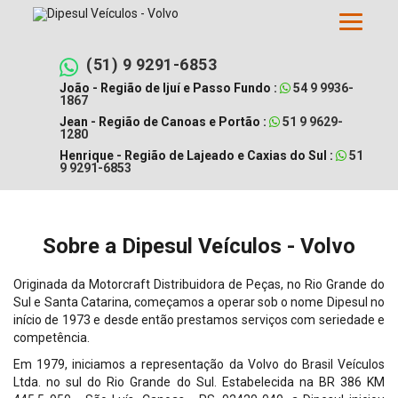
Pular
para
o
conteúdo
(51) 9 9291-6853
João - Região de Ijuí e Passo Fundo :
54 9 9936-
1867
Jean - Região de Canoas e Portão :
51 9 9629-
1280
Henrique - Região de Lajeado e Caxias do Sul :
51
9 9291-6853
Sobre a Dipesul Veículos - Volvo
Originada da Motorcraft Distribuidora de Peças, no Rio Grande do
Sul e Santa Catarina, começamos a operar sob o nome Dipesul no
início de 1973 e desde então prestamos serviços com seriedade e
competência.
Em 1979, iniciamos a representação da Volvo do Brasil Veículos
Ltda. no sul do Rio Grande do Sul. Estabelecida na BR 386 KM