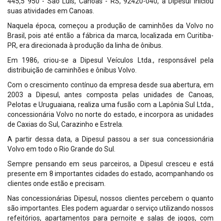
445,5 950 - São Luís, Canoas - RS, 92420-040, a Dipesul iniciou
suas atividades em Canoas.
Naquela época, começou a produção de caminhões da Volvo no
Brasil, pois até então a fábrica da marca, localizada em Curitiba-
PR, era direcionada à produção da linha de ônibus.
Em 1986, criou-se a Dipesul Veículos Ltda., responsável pela
distribuição de caminhões e ônibus Volvo.
Com o crescimento contínuo da empresa desde sua abertura, em
2003 a Dipesul, antes composta pelas unidades de Canoas,
Pelotas e Uruguaiana, realiza uma fusão com a Lapônia Sul Ltda.,
concessionária Volvo no norte do estado, e incorpora as unidades
de Caxias do Sul, Carazinho e Estrela.
A partir dessa data, a Dipesul passou a ser sua concessionária
Volvo em todo o Rio Grande do Sul.
Sempre pensando em seus parceiros, a Dipesul cresceu e está
presente em 8 importantes cidades do estado, acompanhando os
clientes onde estão e precisam.
Nas concessionárias Dipesul, nossos clientes percebem o quanto
são importantes. Eles podem aguardar o serviço utilizando nossos
refeitórios, apartamentos para pernoite e salas de jogos, com